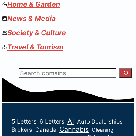
Home & Garden
News & Media
Society & Culture
Travel & Tourism
Search
AI
5 Letters
6 Letters
Auto Dealerships
Cannabis
Brokers
Canada
Cleaning